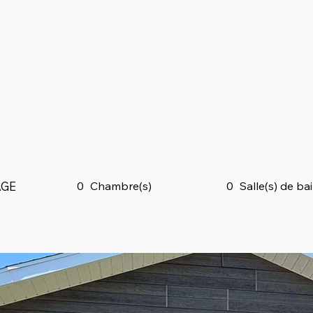
À Propos
Blog
Obtenir un devis
nus
Gestion de copropriété
GE
0
Chambre(s)
0
Salle(s) de ba