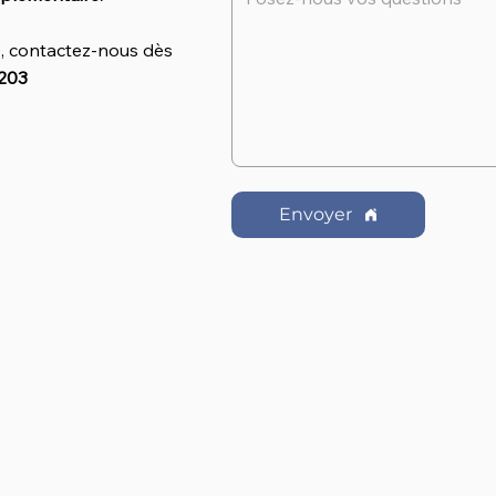
te, contactez-nous dès
0203
!
Envoyer